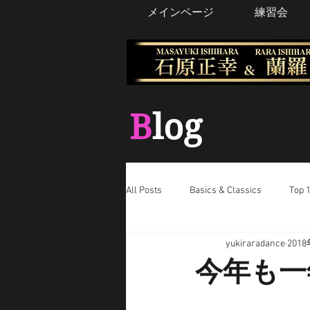
メインページ
練習会
B
log
All Posts
Basics & Classics
Top 1
yukiraradance
201
今年も一